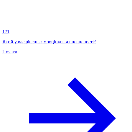
171
Який у вас рівень самооцінки та впевненості?
Почати