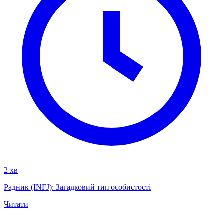
2 хв
Радник (INFJ): Загадковий тип особистості
Читати