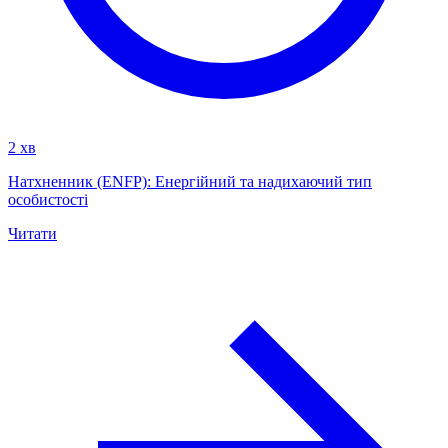
2 хв
Натхненник (ENFP): Енергійний та надихаючий тип
особистості
Читати