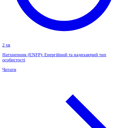
2 хв
Натхненник (ENFP): Енергійний та надихаючий тип
особистості
Читати