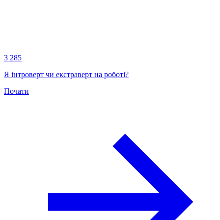
3 285
Я інтроверт чи екстраверт на роботі?
Почати