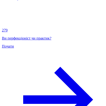
279
Ви перфекціоніст чи практик?
Почати