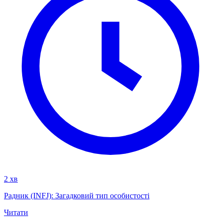
2 хв
Радник (INFJ): Загадковий тип особистості
Читати