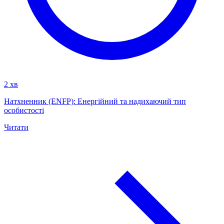
2 хв
Натхненник (ENFP): Енергійний та надихаючий тип
особистості
Читати