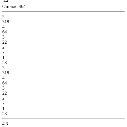
Оцінок: 464
5
318
4
64
3
22
2
7
1
53
5
318
4
64
3
22
2
7
1
53
4.3