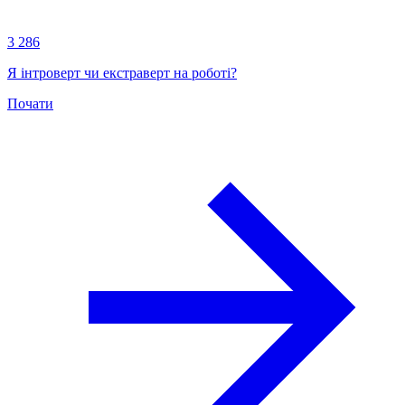
3 286
Я інтроверт чи екстраверт на роботі?
Почати