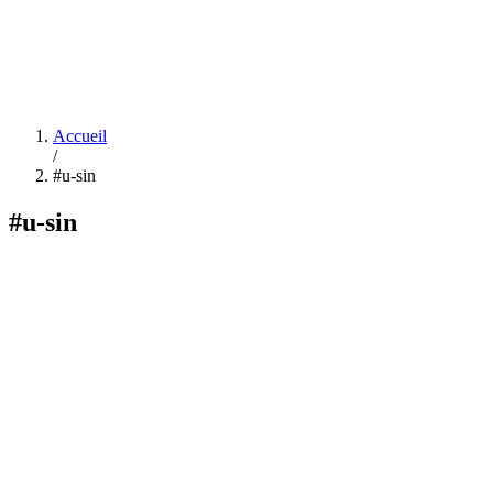
Accueil
/
#u-sin
#u-sin