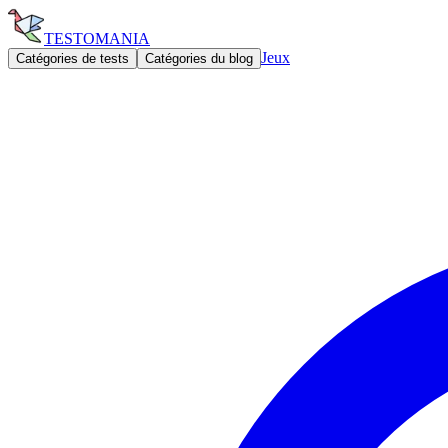
TESTOMANIA
Jeux
Catégories de tests
Catégories du blog