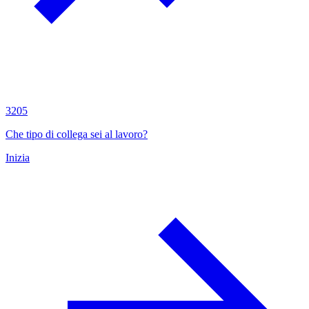
3205
Che tipo di collega sei al lavoro?
Inizia