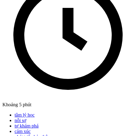
Khoảng 5 phút
tâm lý học
nỗi sợ
tự khám phá
cảm xúc