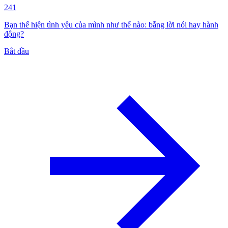
241
Bạn thể hiện tình yêu của mình như thế nào: bằng lời nói hay hành
động?
Bắt đầu