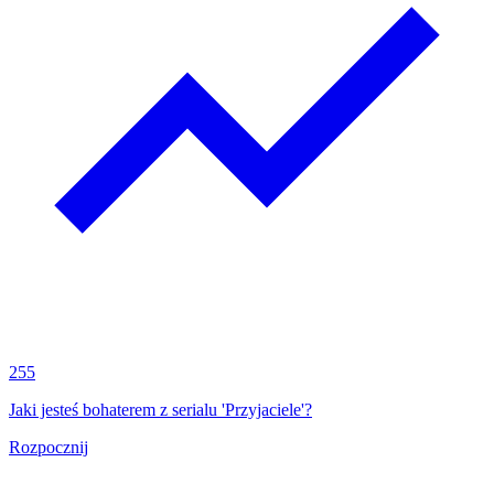
255
Jaki jesteś bohaterem z serialu 'Przyjaciele'?
Rozpocznij