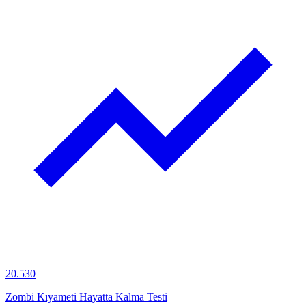
20.530
Zombi Kıyameti Hayatta Kalma Testi