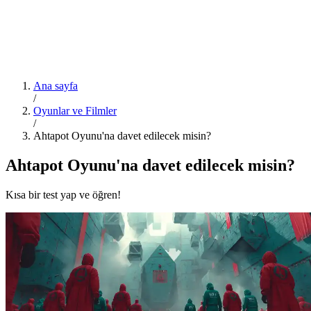
Ana sayfa
/
Oyunlar ve Filmler
/
Ahtapot Oyunu'na davet edilecek misin?
Ahtapot Oyunu'na davet edilecek misin?
Kısa bir test yap ve öğren!