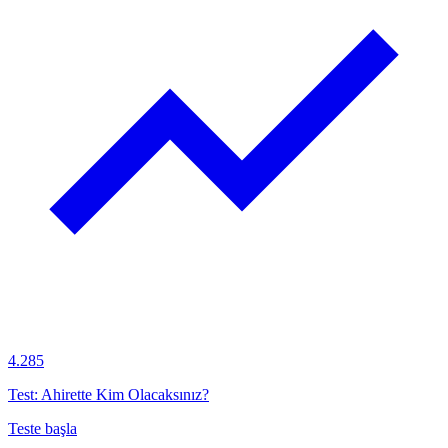
4.285
Test: Ahirette Kim Olacaksınız?
Teste başla