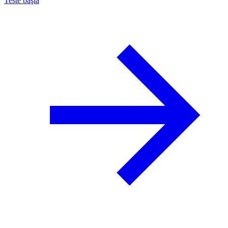
Teste başla