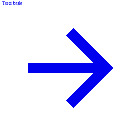
Teste başla