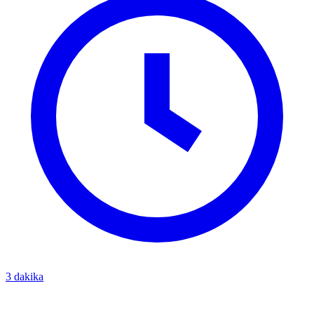
3 dakika