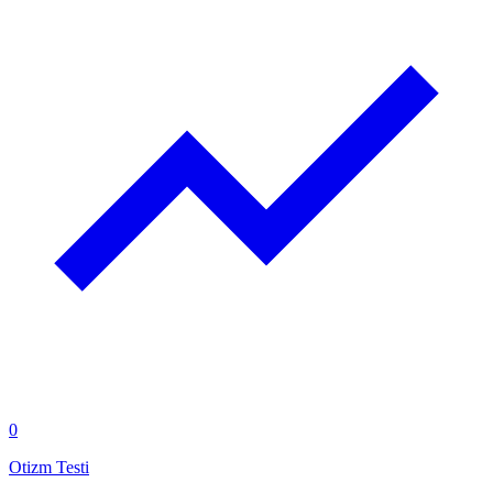
0
Otizm Testi