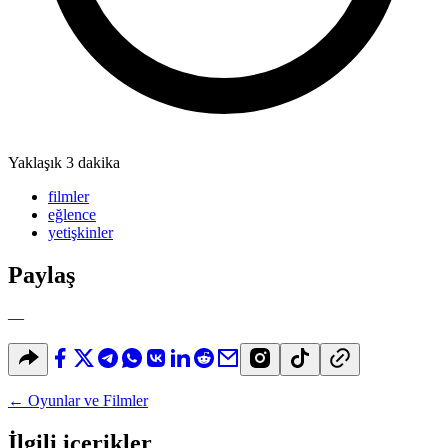
Yaklaşık 3 dakika
filmler
eğlence
yetişkinler
Paylaş
—
←
Oyunlar ve Filmler
İlgili içerikler