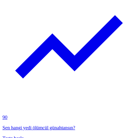
90
Sen hangi yedi ölümcül günahtansın?