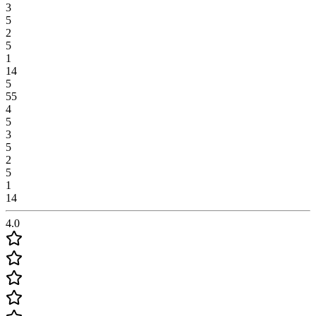
3
5
2
5
1
14
5
55
4
5
3
5
2
5
1
14
4.0