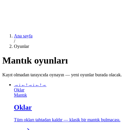
Ana sayfa
/
Oyunlar
Mantık oyunları
Kayıt olmadan tarayıcıda oynayın — yeni oyunlar burada olacak.
→
↓
←
↑
→
↓
←
↑
→
Oklar
Mantık
Oklar
Tüm okları tahtadan kaldır — klasik bir mantık bulmacası.