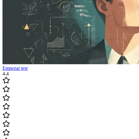
Empezar test
4.4