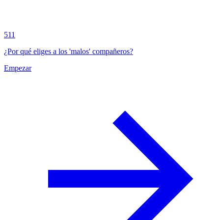
511
¿Por qué eliges a los 'malos' compañeros?
Empezar