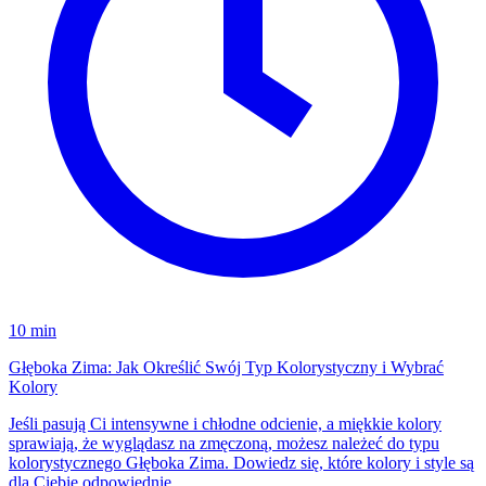
10 min
Głęboka Zima: Jak Określić Swój Typ Kolorystyczny i Wybrać
Kolory
Jeśli pasują Ci intensywne i chłodne odcienie, a miękkie kolory
sprawiają, że wyglądasz na zmęczoną, możesz należeć do typu
kolorystycznego Głęboka Zima. Dowiedz się, które kolory i style są
dla Ciebie odpowiednie.