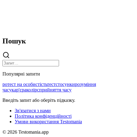
Пошук
Популярні запити
ро
тест на особистість
тест
стосунки
розуміння
часу
кар'єра
колір
сприйняття часу
Введіть запит або оберіть підказку.
Зв'язатися з нами
Політика конфіденційності
Умови використання Testomania
©
2026
Testomania.app