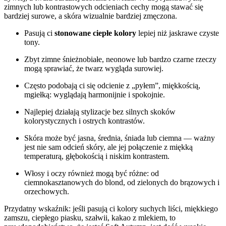
zimnych lub kontrastowych odcieniach cechy mogą stawać się
bardziej surowe, a skóra wizualnie bardziej zmęczona.
Pasują ci
stonowane ciepłe kolory
lepiej niż jaskrawe czyste
tony.
Zbyt zimne śnieżnobiałe, neonowe lub bardzo czarne rzeczy
mogą sprawiać, że twarz wygląda surowiej.
Często podobają ci się odcienie z „pyłem”, miękkością,
mgiełką: wyglądają harmonijnie i spokojnie.
Najlepiej działają stylizacje bez silnych skoków
kolorystycznych i ostrych kontrastów.
Skóra może być jasna, średnia, śniada lub ciemna — ważny
jest nie sam odcień skóry, ale jej połączenie z miękką
temperaturą, głębokością i niskim kontrastem.
Włosy i oczy również mogą być różne: od
ciemnokasztanowych do blond, od zielonych do brązowych i
orzechowych.
Przydatny wskaźnik: jeśli pasują ci kolory suchych liści, miękkiego
zamszu, ciepłego piasku, szałwii, kakao z mlekiem, to