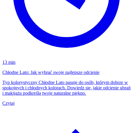
13 min
Chłodne Lato: Jak wybrać swoje najlepsze odcienie
Typ kolorystyczny Chłodne Lato pasuje do osób, którym dobrze w
spokojnych i chłodnych kolorach. Dowiedz się, jakie odcienie ubrań
i makijażu podkreślą twoje naturalne piękno.
Czytaj