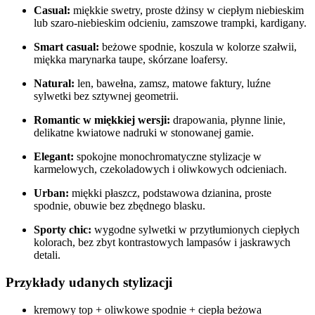
Casual:
miękkie swetry, proste dżinsy w ciepłym niebieskim
lub szaro-niebieskim odcieniu, zamszowe trampki, kardigany.
Smart casual:
beżowe spodnie, koszula w kolorze szałwii,
miękka marynarka taupe, skórzane loafersy.
Natural:
len, bawełna, zamsz, matowe faktury, luźne
sylwetki bez sztywnej geometrii.
Romantic w miękkiej wersji:
drapowania, płynne linie,
delikatne kwiatowe nadruki w stonowanej gamie.
Elegant:
spokojne monochromatyczne stylizacje w
karmelowych, czekoladowych i oliwkowych odcieniach.
Urban:
miękki płaszcz, podstawowa dzianina, proste
spodnie, obuwie bez zbędnego blasku.
Sporty chic:
wygodne sylwetki w przytłumionych ciepłych
kolorach, bez zbyt kontrastowych lampasów i jaskrawych
detali.
Przykłady udanych stylizacji
kremowy top + oliwkowe spodnie + ciepła beżowa