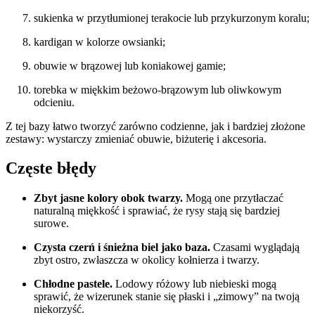
sukienka w przytłumionej terakocie lub przykurzonym koralu;
kardigan w kolorze owsianki;
obuwie w brązowej lub koniakowej gamie;
torebka w miękkim beżowo-brązowym lub oliwkowym
odcieniu.
Z tej bazy łatwo tworzyć zarówno codzienne, jak i bardziej złożone
zestawy: wystarczy zmieniać obuwie, biżuterię i akcesoria.
Częste błędy
Zbyt jasne kolory obok twarzy.
Mogą one przytłaczać
naturalną miękkość i sprawiać, że rysy stają się bardziej
surowe.
Czysta czerń i śnieżna biel jako baza.
Czasami wyglądają
zbyt ostro, zwłaszcza w okolicy kołnierza i twarzy.
Chłodne pastele.
Lodowy różowy lub niebieski mogą
sprawić, że wizerunek stanie się płaski i „zimowy” na twoją
niekorzyść.