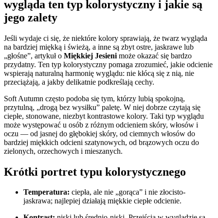
wygląda ten typ kolorystyczny i jakie są
jego zalety
Jeśli wydaje ci się, że niektóre kolory sprawiają, że twarz wygląda
na bardziej miękką i świeżą, a inne są zbyt ostre, jaskrawe lub
„głośne”, artykuł o
Miękkiej Jesieni
może okazać się bardzo
przydatny. Ten typ kolorystyczny pomaga zrozumieć, jakie odcienie
wspierają naturalną harmonię wyglądu: nie kłócą się z nią, nie
przeciążają, a jakby delikatnie podkreślają cechy.
Soft Autumn często podoba się tym, którzy lubią spokojną,
przytulną, „drogą bez wysiłku” paletę. W niej dobrze czytają się
ciepłe, stonowane, niezbyt kontrastowe kolory. Taki typ wyglądu
może występować u osób z różnym odcieniem skóry, włosów i
oczu — od jasnej do głębokiej skóry, od ciemnych włosów do
bardziej miękkich odcieni szatynowych, od brązowych oczu do
zielonych, orzechowych i mieszanych.
Krótki portret typu kolorystycznego
Temperatura:
ciepła, ale nie „gorąca” i nie złocisto-
jaskrawa; najlepiej działają miękkie ciepłe odcienie.
Kontrast:
niski lub średnio-niski. Przejścia w wyglądzie są