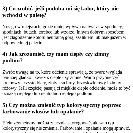
3) Co zrobić, jeśli podoba mi się kolor, który nie
wchodzi w paletę?
Noś go w miejscach, gdzie mniej wpływa na twarz: w spódnicy,
spodniach, butach, torebce lub wzorze. Innym dobrym sposobem
jest złagodzenie koloru neutralną górą, szalikiem lub makijażem w
odpowiedniej palecie.
4) Jak zrozumieć, czy mam ciepły czy zimny
podton?
Zwróć uwagę na to, które odcienie sprawiają, że twarz wygląda
bardziej gładko i świeżo: ciepłe czy zimne. Warto przymierzyć
kremowy i czysto biały, złoty i srebrny, brzoskwiniowy i zimny
różowy. Jeśli częściej pasują ci miękkie ciepłe odcienie, może to być
oznaką ciepłego lub neutralno-ciepłego podtonu.
5) Czy można zmienić typ kolorystyczny poprzez
farbowanie włosów lub opalanie?
Efekt zewnętrzny można znacznie skorygować, ale sam typ
kolorystyczny się nie zmienia. Farbowanie i opalanie mogą sprawić,