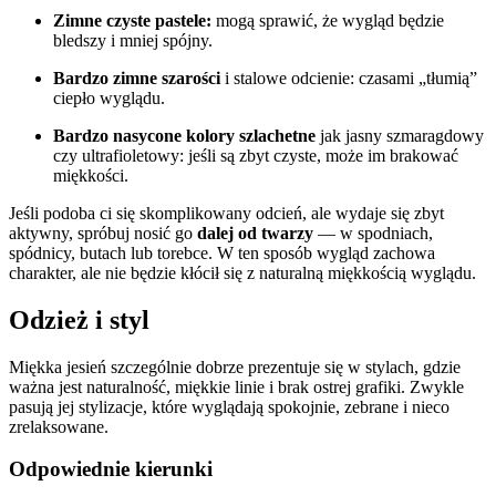
Zimne czyste pastele:
mogą sprawić, że wygląd będzie
bledszy i mniej spójny.
Bardzo zimne szarości
i stalowe odcienie: czasami „tłumią”
ciepło wyglądu.
Bardzo nasycone kolory szlachetne
jak jasny szmaragdowy
czy ultrafioletowy: jeśli są zbyt czyste, może im brakować
miękkości.
Jeśli podoba ci się skomplikowany odcień, ale wydaje się zbyt
aktywny, spróbuj nosić go
dalej od twarzy
— w spodniach,
spódnicy, butach lub torebce. W ten sposób wygląd zachowa
charakter, ale nie będzie kłócił się z naturalną miękkością wyglądu.
Odzież i styl
Miękka jesień szczególnie dobrze prezentuje się w stylach, gdzie
ważna jest naturalność, miękkie linie i brak ostrej grafiki. Zwykle
pasują jej stylizacje, które wyglądają spokojnie, zebrane i nieco
zrelaksowane.
Odpowiednie kierunki