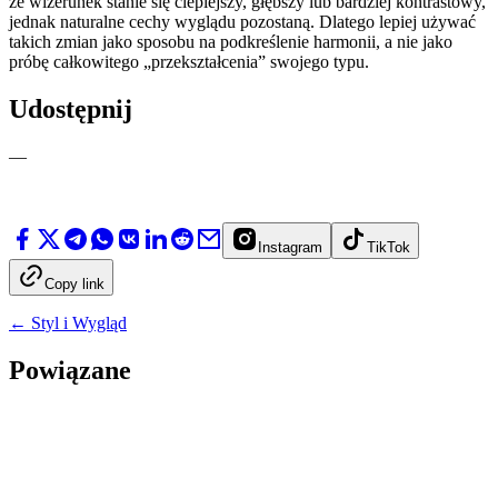
że wizerunek stanie się cieplejszy, głębszy lub bardziej kontrastowy,
jednak naturalne cechy wyglądu pozostaną. Dlatego lepiej używać
takich zmian jako sposobu na podkreślenie harmonii, a nie jako
próbę całkowitego „przekształcenia” swojego typu.
Udostępnij
—
Instagram
TikTok
Copy link
←
Styl i Wygląd
Powiązane