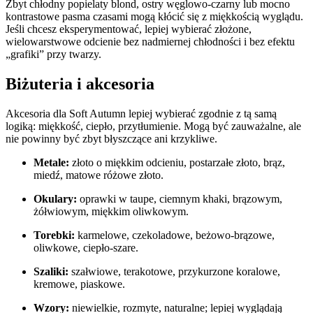
Zbyt chłodny popielaty blond, ostry węglowo-czarny lub mocno
kontrastowe pasma czasami mogą kłócić się z miękkością wyglądu.
Jeśli chcesz eksperymentować, lepiej wybierać złożone,
wielowarstwowe odcienie bez nadmiernej chłodności i bez efektu
„grafiki” przy twarzy.
Biżuteria i akcesoria
Akcesoria dla Soft Autumn lepiej wybierać zgodnie z tą samą
logiką: miękkość, ciepło, przytłumienie. Mogą być zauważalne, ale
nie powinny być zbyt błyszczące ani krzykliwe.
Metale:
złoto o miękkim odcieniu, postarzałe złoto, brąz,
miedź, matowe różowe złoto.
Okulary:
oprawki w taupe, ciemnym khaki, brązowym,
żółwiowym, miękkim oliwkowym.
Torebki:
karmelowe, czekoladowe, beżowo-brązowe,
oliwkowe, ciepło-szare.
Szaliki:
szałwiowe, terakotowe, przykurzone koralowe,
kremowe, piaskowe.
Wzory:
niewielkie, rozmyte, naturalne; lepiej wyglądają