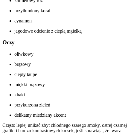
karmelowy róż
przytłumiony koral
cynamon
jagodowe odcienie z ciepłą mgiełką
Oczy
oliwkowy
brązowy
ciepły taupe
miękki brązowy
khaki
przykurzona zieleń
delikatny miedziany akcent
Często lepiej unikać zbyt chłodnego szarego smoky, ostrej czarnej
grafiki i bardzo kontrastowych kresek, jeśli sprawiają, że twarz