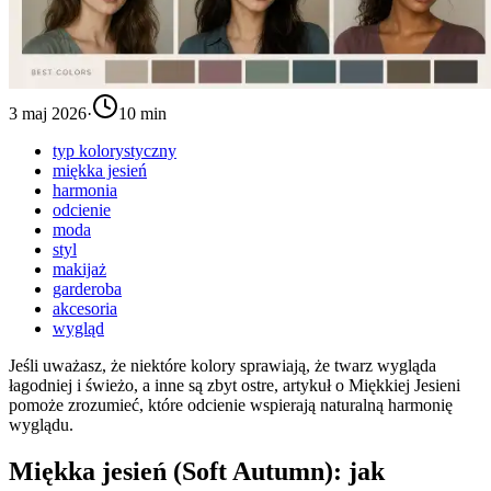
3 maj 2026
·
10 min
typ kolorystyczny
miękka jesień
harmonia
odcienie
moda
styl
makijaż
garderoba
akcesoria
wygląd
Jeśli uważasz, że niektóre kolory sprawiają, że twarz wygląda
łagodniej i świeżo, a inne są zbyt ostre, artykuł o Miękkiej Jesieni
pomoże zrozumieć, które odcienie wspierają naturalną harmonię
wyglądu.
Miękka jesień (Soft Autumn): jak