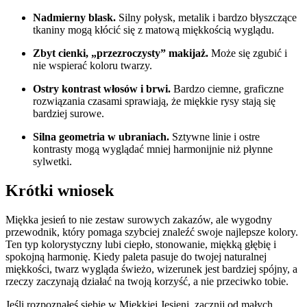
Nadmierny blask.
Silny połysk, metalik i bardzo błyszczące
tkaniny mogą kłócić się z matową miękkością wyglądu.
Zbyt cienki, „przezroczysty” makijaż.
Może się zgubić i
nie wspierać koloru twarzy.
Ostry kontrast włosów i brwi.
Bardzo ciemne, graficzne
rozwiązania czasami sprawiają, że miękkie rysy stają się
bardziej surowe.
Silna geometria w ubraniach.
Sztywne linie i ostre
kontrasty mogą wyglądać mniej harmonijnie niż płynne
sylwetki.
Krótki wniosek
Miękka jesień to nie zestaw surowych zakazów, ale wygodny
przewodnik, który pomaga szybciej znaleźć swoje najlepsze kolory.
Ten typ kolorystyczny lubi ciepło, stonowanie, miękką głębię i
spokojną harmonię. Kiedy paleta pasuje do twojej naturalnej
miękkości, twarz wygląda świeżo, wizerunek jest bardziej spójny, a
rzeczy zaczynają działać na twoją korzyść, a nie przeciwko tobie.
Jeśli rozpoznałeś siebie w Miękkiej Jesieni, zacznij od małych