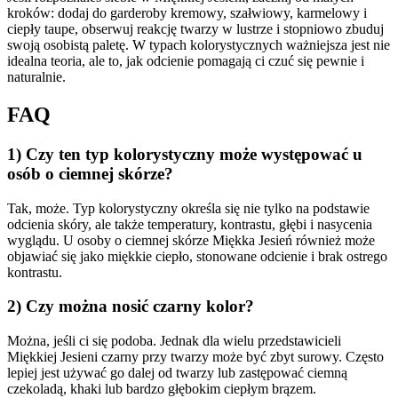
kroków: dodaj do garderoby kremowy, szałwiowy, karmelowy i
ciepły taupe, obserwuj reakcję twarzy w lustrze i stopniowo zbuduj
swoją osobistą paletę. W typach kolorystycznych ważniejsza jest nie
idealna teoria, ale to, jak odcienie pomagają ci czuć się pewnie i
naturalnie.
FAQ
1) Czy ten typ kolorystyczny może występować u
osób o ciemnej skórze?
Tak, może. Typ kolorystyczny określa się nie tylko na podstawie
odcienia skóry, ale także temperatury, kontrastu, głębi i nasycenia
wyglądu. U osoby o ciemnej skórze Miękka Jesień również może
objawiać się jako miękkie ciepło, stonowane odcienie i brak ostrego
kontrastu.
2) Czy można nosić czarny kolor?
Można, jeśli ci się podoba. Jednak dla wielu przedstawicieli
Miękkiej Jesieni czarny przy twarzy może być zbyt surowy. Często
lepiej jest używać go dalej od twarzy lub zastępować ciemną
czekoladą, khaki lub bardzo głębokim ciepłym brązem.