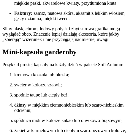
miękkie paski, akwarelowe kwiaty, przytłumiona krata.
Faktury:
zamsz, matowa skóra, aksamit z lekkim włosiem,
gęsty dzianina, miękki tweed.
Silny blask, chrom, lodowy połysk i zbyt surowa grafika mogą
wyglądać obco. Znacznie lepiej działają akcesoria, które jakby
„zbierają” wizerunek i nie przyciągają nadmiernej uwagi.
Mini-kapsuła garderoby
Przykład prostej kapsuły na każdy dzień w palecie Soft Autumn:
kremowa koszula lub bluzka;
sweter w kolorze szałwii;
spodnie taupe lub ciepły beż;
dżinsy w miękkim ciemnoniebieskim lub szaro-niebieskim
odcieniu;
spódnica midi w kolorze kakao lub oliwkowo-brązowym;
żakiet w karmelowym lub ciepłym szaro-beżowym kolorze;