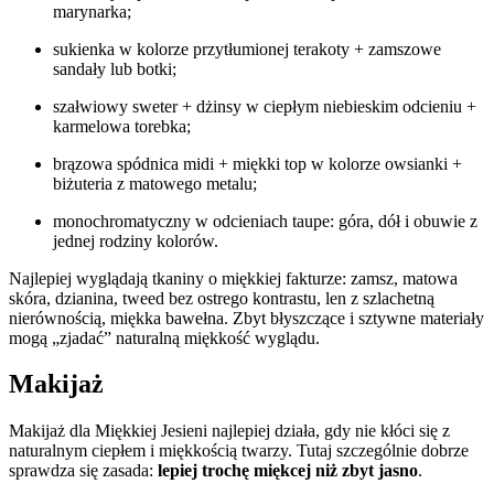
marynarka;
sukienka w kolorze przytłumionej terakoty + zamszowe
sandały lub botki;
szałwiowy sweter + dżinsy w ciepłym niebieskim odcieniu +
karmelowa torebka;
brązowa spódnica midi + miękki top w kolorze owsianki +
biżuteria z matowego metalu;
monochromatyczny w odcieniach taupe: góra, dół i obuwie z
jednej rodziny kolorów.
Najlepiej wyglądają tkaniny o miękkiej fakturze: zamsz, matowa
skóra, dzianina, tweed bez ostrego kontrastu, len z szlachetną
nierównością, miękka bawełna. Zbyt błyszczące i sztywne materiały
mogą „zjadać” naturalną miękkość wyglądu.
Makijaż
Makijaż dla Miękkiej Jesieni najlepiej działa, gdy nie kłóci się z
naturalnym ciepłem i miękkością twarzy. Tutaj szczególnie dobrze
sprawdza się zasada:
lepiej trochę miękcej niż zbyt jasno
.