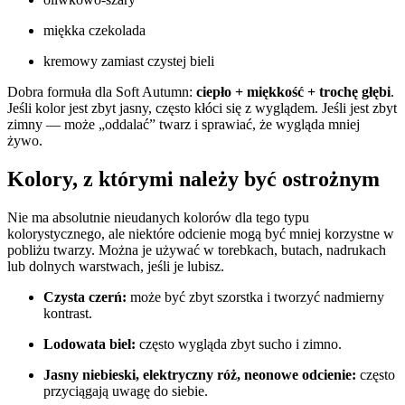
miękka czekolada
kremowy zamiast czystej bieli
Dobra formuła dla Soft Autumn:
ciepło + miękkość + trochę głębi
.
Jeśli kolor jest zbyt jasny, często kłóci się z wyglądem. Jeśli jest zbyt
zimny — może „oddalać” twarz i sprawiać, że wygląda mniej
żywo.
Kolory, z którymi należy być ostrożnym
Nie ma absolutnie nieudanych kolorów dla tego typu
kolorystycznego, ale niektóre odcienie mogą być mniej korzystne w
pobliżu twarzy. Można je używać w torebkach, butach, nadrukach
lub dolnych warstwach, jeśli je lubisz.
Czysta czerń:
może być zbyt szorstka i tworzyć nadmierny
kontrast.
Lodowata biel:
często wygląda zbyt sucho i zimno.
Jasny niebieski, elektryczny róż, neonowe odcienie:
często
przyciągają uwagę do siebie.