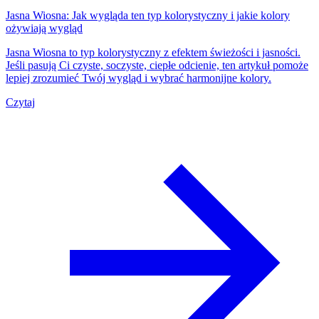
Jasna Wiosna: Jak wygląda ten typ kolorystyczny i jakie kolory
ożywiają wygląd
Jasna Wiosna to typ kolorystyczny z efektem świeżości i jasności.
Jeśli pasują Ci czyste, soczyste, ciepłe odcienie, ten artykuł pomoże
lepiej zrozumieć Twój wygląd i wybrać harmonijne kolory.
Czytaj