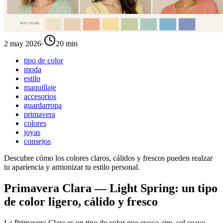
2 may 2026
·
20 min
tipo de color
moda
estilo
maquillaje
accesorios
guardarropa
primavera
colores
joyas
consejos
Descubre cómo los colores claros, cálidos y frescos pueden realzar
tu apariencia y armonizar tu estilo personal.
Primavera Clara — Light Spring: un tipo
de color ligero, cálido y fresco
La Primavera Clara es un tipo de color que evoca aire, sol suave,