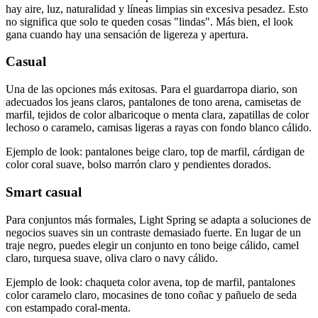
hay aire, luz, naturalidad y líneas limpias sin excesiva pesadez. Esto
no significa que solo te queden cosas "lindas". Más bien, el look
gana cuando hay una sensación de ligereza y apertura.
Casual
Una de las opciones más exitosas. Para el guardarropa diario, son
adecuados los jeans claros, pantalones de tono arena, camisetas de
marfil, tejidos de color albaricoque o menta clara, zapatillas de color
lechoso o caramelo, camisas ligeras a rayas con fondo blanco cálido.
Ejemplo de look: pantalones beige claro, top de marfil, cárdigan de
color coral suave, bolso marrón claro y pendientes dorados.
Smart casual
Para conjuntos más formales, Light Spring se adapta a soluciones de
negocios suaves sin un contraste demasiado fuerte. En lugar de un
traje negro, puedes elegir un conjunto en tono beige cálido, camel
claro, turquesa suave, oliva claro o navy cálido.
Ejemplo de look: chaqueta color avena, top de marfil, pantalones
color caramelo claro, mocasines de tono coñac y pañuelo de seda
con estampado coral-menta.