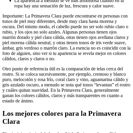
La apariencia a menudo se ve más armoniosa cuando en la
ropa hay una sensación de luz, frescura y calor suave.
Importante: La Primavera Clara puede encontrarse en personas con
tonos de piel muy diferentes, desde muy clara hasta morena y
oscura. Del mismo modo, el cabello puede no ser solo rubio claro o
rubio, y los ojos no solo azules. Algunas personas tienen ojos
marrón dorado y piel clara cálida, otras tienen ojos avellana claros y
piel morena cálida neutral, y otras tienen tonos de iris verde suave,
ámbar, gris verdoso o marrón claro. La esencia no es coincidir con la
foto de alguien, sino ver si tu apariencia se revela mejor en colores
cálidos, claros y claros o no.
Otro punto de referencia útil es la comparación de telas cerca del
rostro. Si se coloca sucesivamente, por ejemplo, cremoso y blanco
puro, melocotón y rosa frío, coral claro y vino, aguamarina cálido y
gris azulado oscuro, a menudo se nota qué tonos “levantan” el rostro
y cuáles quitan suavidad. En la Primavera Clara, generalmente
ganan los colores cálidos, claros y más transparentes en cuanto a
estado de ánimo.
Los mejores colores para la Primavera
Clara