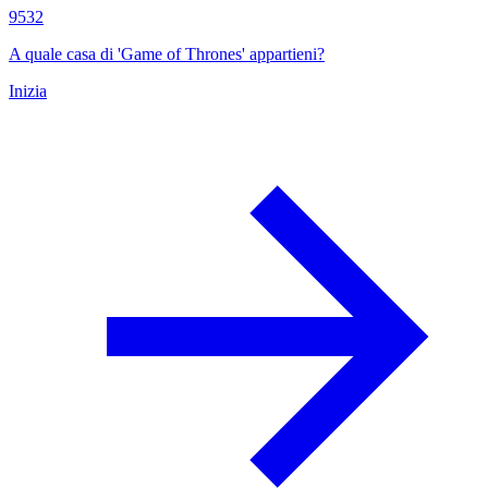
9532
A quale casa di 'Game of Thrones' appartieni?
Inizia