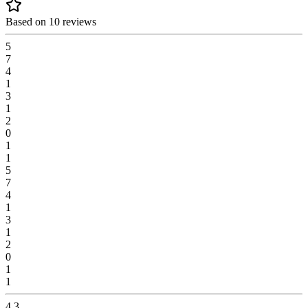
Based on 10 reviews
5
7
4
1
3
1
2
0
1
1
5
7
4
1
3
1
2
0
1
1
4.3