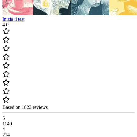
Inizia il test
4.0
Based on 1823 reviews
5
1140
4
214