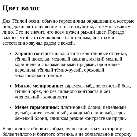
Цвет волос
Для Тёплой осени обычно гармоничны окрашивания, которые
поддерживают ощущение тепла и глубины, а не «остужают»
лицо. Это не значит, что всем нужен рыжий цвет. Гораздо
важнее, чтобы оттенок волос был тёплым, богатым и
естественно звучал рядом с кожей.
Хорошо смотрятся:
золотисто-каштановые оттенки,
тёплый шоколад, медовый каштан, мягкий медный,
коричневый с карамельными прядями, бронзовые
переливы, тёплый тёмно-русый, ореховый,
махагоновый с теплом.
Мягкое мелирование:
карамель, мёд, золотистый беж,
тёплый орех, но без сильного контраста и без
«пепельной» холодности.
Менее гармоничны:
платиновый блонд, пепельный
русый, синевато-чёрный, холодный сливовый, серо-
бежевый блонд, слишком резкие контрастные пряди.
Если хочется обновить образ, лучше двигаться в сторону
более тёплого и богатого оттенка, а не обязательно в сторону