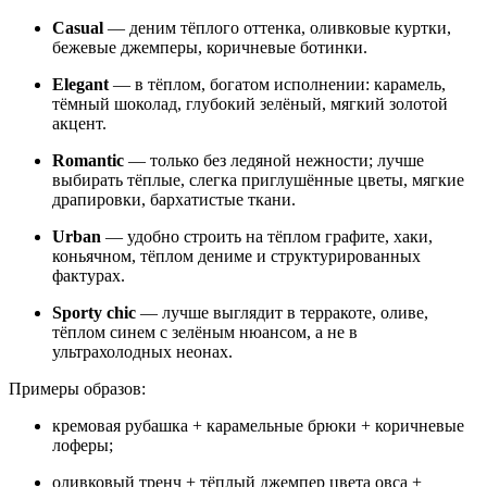
Casual
— деним тёплого оттенка, оливковые куртки,
бежевые джемперы, коричневые ботинки.
Elegant
— в тёплом, богатом исполнении: карамель,
тёмный шоколад, глубокий зелёный, мягкий золотой
акцент.
Romantic
— только без ледяной нежности; лучше
выбирать тёплые, слегка приглушённые цветы, мягкие
драпировки, бархатистые ткани.
Urban
— удобно строить на тёплом графите, хаки,
коньячном, тёплом дениме и структурированных
фактурах.
Sporty chic
— лучше выглядит в терракоте, оливе,
тёплом синем с зелёным нюансом, а не в
ультрахолодных неонах.
Примеры образов:
кремовая рубашка + карамельные брюки + коричневые
лоферы;
оливковый тренч + тёплый джемпер цвета овса +