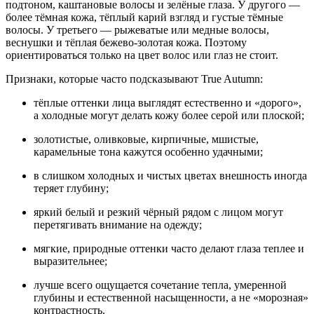
подтоном, каштановые волосы и зелёные глаза. У другого —
более тёмная кожа, тёплый карий взгляд и густые тёмные
волосы. У третьего — рыжеватые или медные волосы,
веснушки и тёплая бежево-золотая кожа. Поэтому
ориентироваться только на цвет волос или глаз не стоит.
Признаки, которые часто подсказывают True Autumn:
тёплые оттенки лица выглядят естественно и «дорого»,
а холодные могут делать кожу более серой или плоской;
золотистые, оливковые, кирпичные, мшистые,
карамельные тона кажутся особенно удачными;
в слишком холодных и чистых цветах внешность иногда
теряет глубину;
яркий белый и резкий чёрный рядом с лицом могут
перетягивать внимание на одежду;
мягкие, природные оттенки часто делают глаза теплее и
выразительнее;
лучше всего ощущается сочетание тепла, умеренной
глубины и естественной насыщенности, а не «морозная»
контрастность.