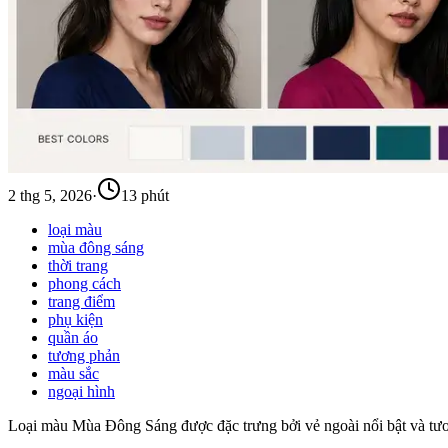
2 thg 5, 2026
·
13 phút
loại màu
mùa đông sáng
thời trang
phong cách
trang điểm
phụ kiện
quần áo
tương phản
màu sắc
ngoại hình
Loại màu Mùa Đông Sáng được đặc trưng bởi vẻ ngoài nổi bật và tươn